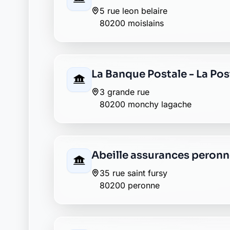
16 place du commandant louis d
80200 peronne
CIC peronne
12 place du cdt louis daudre
80200 peronne
Crédit du Nord péronne
23 place louis daudré
80200 péronne