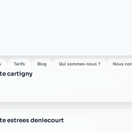
ste marchelepot
ste moislains
ste monchy lagache