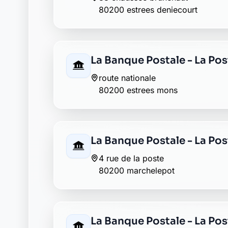
3 grande rue
80200 monchy lagache
Abeille assurances peron
35 rue saint fursy
80200 peronne
AXA peronne
44 rue saint fursy
80200 peronne
BNP Paribas peronne