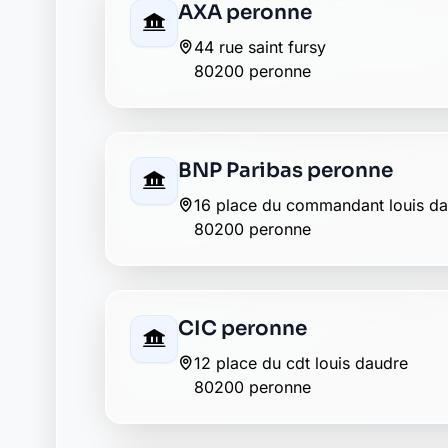
Crédit Mutuel peronne
18 place du cdt louis daudre
80200 peronne
Groupama peronne
46 rue saint-sauveur
80200 peronne
La Banque Postale - La Po
17 rue georges clemenceau
80200 peronne