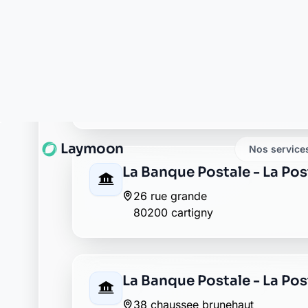
80200 estrees mons
La Banque Postale - La Po
4 rue de la poste
80200 marchelepot
La Banque Postale - La Po
5 rue leon belaire
80200 moislains
La Banque Postale - La Po