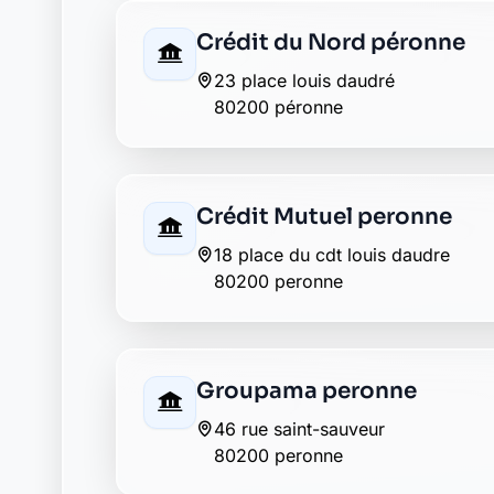
LCL peronne
4 rue saint sauveur
80200 peronne
Société Générale peronne
1 rue saint fursy
80200 peronne
Envie de changer pour une banqu
Découvrez Laymoon, la finance éthique et