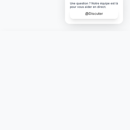
Discuter
Laymoon
Changer le monde,
compte.
changer de
L'humain au cœur de chaque transaction. Une fintech
conçue pour votre tranquillité d'esprit et vos valeurs.
NAVIGATION
Nos services
Tarifs