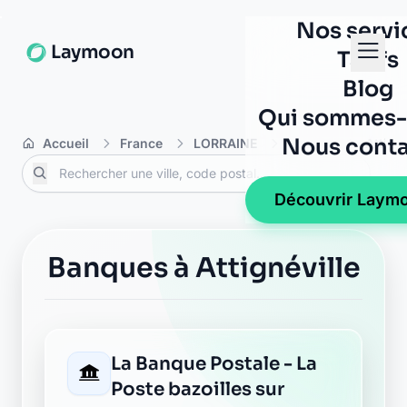
Nos servi
Laymoon
Tarifs
Blog
Qui sommes-
Nous conta
Accueil
France
LORRAINE
Vosges
Attigné
Découvrir Laym
Banques à Attignéville
La Banque Postale - La
Poste bazoilles sur
meuse